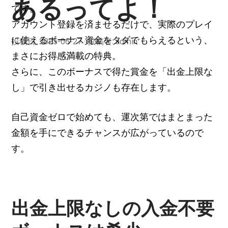
あるってよ！
です。
アカウント登録を済ませるだけで、実際のプレイ
に使えるボーナス資金をタダでもらえるという、
投稿日:
2025-06-27
投稿者:
admin
まさにお得感満載の特典。
さらに、このボーナスで得た賞金を「出金上限な
し」で引き出せるカジノも存在します。
自己資金ゼロで始めても、運次第ではまとまった
金額を手にできるチャンスが広がっているので
す。
出金上限なしの入金不要