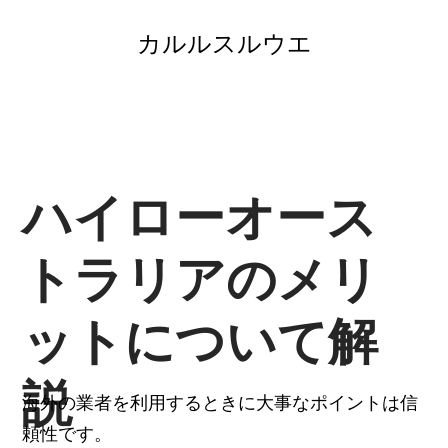
コ
ン
カルルスルウエ
テ
ン
ツ
へ
ス
キ
ッ
プ
ハイローオース
トラリアのメリ
ットについて解
説
海外の業者を利用するときに大事なポイントは信
頼性です。