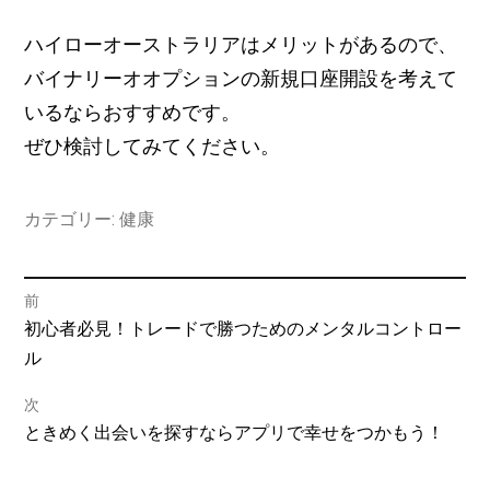
ハイローオーストラリアはメリットがあるので、
バイナリーオオプションの新規口座開設を考えて
いるならおすすめです。
ぜひ検討してみてください。
カテゴリー:
健康
投
前
過
初心者必見！トレードで勝つためのメンタルコントロー
稿
去
ル
の
ナ
次
投
次
ときめく出会いを探すならアプリで幸せをつかもう！
ビ
稿:
の
投