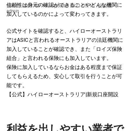
信頼性は身元の確認ができることやどんな機関に
投稿日:
2021-05-10
/ Updated 2021-05-10
投稿者:
admin
加入しているのかによって変わってきます。
公式サイトを確認すると、ハイローオーストラリ
アはASICと言われるオーストラリアの法廷機関に
加入していることが確認でき、また「ロイズ保険
組合」と言われる保険にも加入しています。
保険に加入しているならお金はある程度まで保証
してもらえるため、安心して取引を行うことが可
能です。
【公式】ハイローオーストラリア|新規口座開設
利益を出しやすい業者で